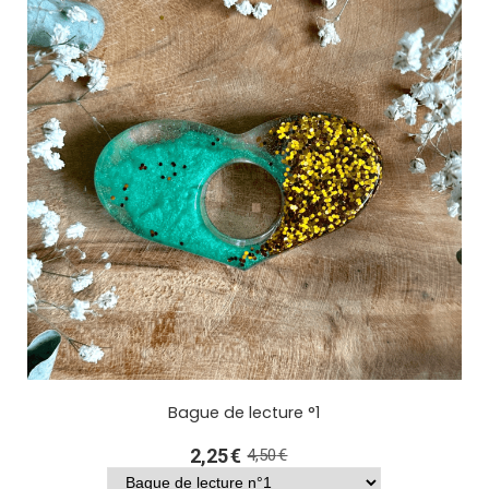
Bague de lecture °1
2,25
€
4,50
€