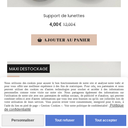
Support de lunettes
4,00
€
12,00
€
AJOUTER AU PANIER
MAXI DESTOCKAGE
-67 %
Nous utilisons des cookies pour assurer le bon fonctionnement de notre site et analyser notre trafic et
pour vous offrir une meilleure expérience à des fins de statistiques. Pour cela, nos partenaires et nous
peuvent utiliser des cookies ou d'autres technologies pour stocker et accéder à des informations
personnelles comme votre visite sur notre site. Nous partageons également des informations sur
l'utilisation de notre site avec nos partenaires de médias sociaux, de publicité et d'analyse, qui peuvent
combiner celles-ci avec d'autres informations que vous leur avez fournies ou qu'ils ont collectées lors de
votre utilisation de leurs services. Vous pouvez retirer votre consentement, enregistré pour 6 mois, à
Politique
l'aide du lien en pied de page « Gestion Cookies ». Voir notre politique de confidentialité :
de confidentialité
Personnaliser
Tout refuser
Tout accepter