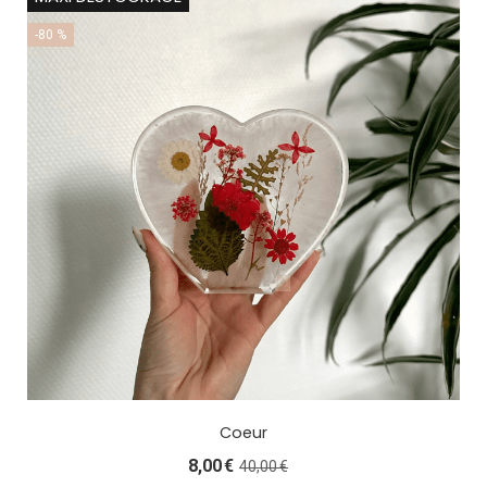
-80 %
Coeur
8,00
€
40,00
€