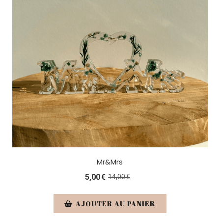
Mr&Mrs
5,00
€
14,00
€
AJOUTER AU PANIER