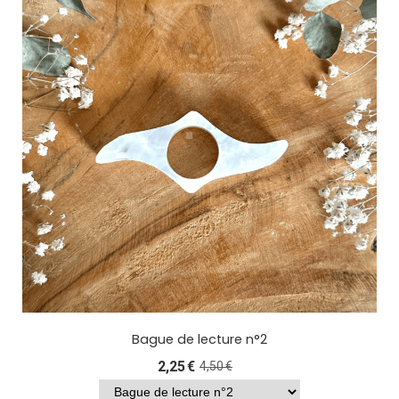
Bague de lecture n°2
2,25
€
4,50
€