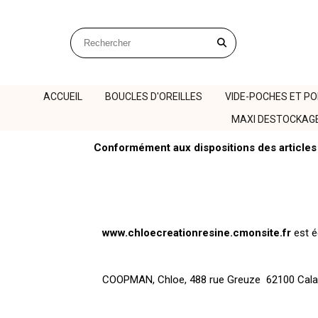
Panneau de gestion des cookies
Rechercher sur le site
ACCUEIL
BOUCLES D'OREILLES
VIDE-POCHES ET P
MAXI DESTOCKAG
Conformément aux dispositions des articles 
www.chloecreationresine.cmonsite.fr
est éd
COOPMAN, Chloe, 488 rue Greuze 62100 Calai