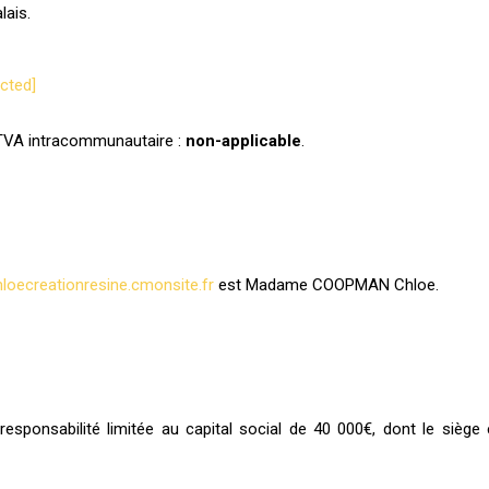
ais.
ected]
TVA intracommunautaire :
non-applicable
.
loecreationresine.cmonsite.fr
est Madame COOPMAN Chloe.
esponsabilité limitée au capital social de 40 000€, dont le siège