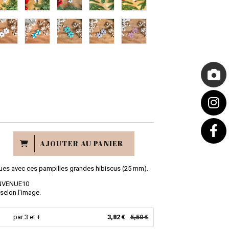
AJOUTER AU PANIER
nues avec ces pampilles grandes hibiscus (25 mm).
IENVENUE10
 selon l’image.
par 3 et +
3,82 €
5,50 €