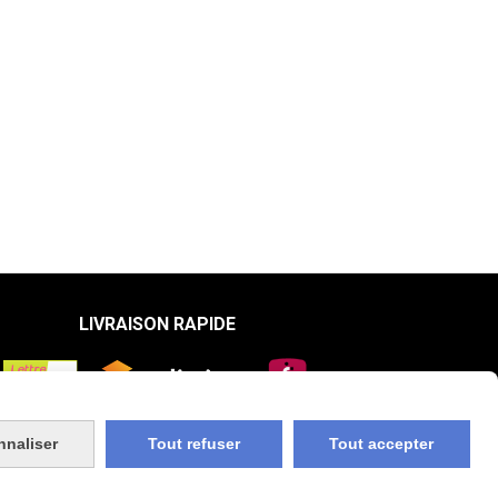
LIVRAISON RAPIDE
nnaliser
Tout refuser
Tout accepter
n Compte
Créer un site web
TikTok