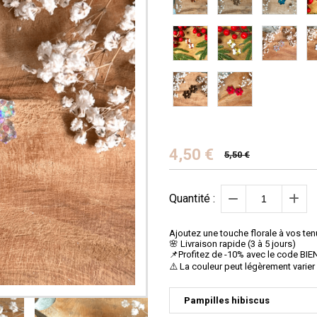
4,50
€
5,50 €
Quantité :
Ajoutez une touche florale à vos te
🌸 Livraison rapide (3 à 5 jours)
📌Profitez de -10% avec le code B
⚠️ La couleur peut légèrement varier
Pampilles hibiscus