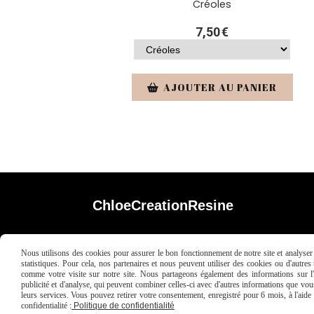
Créoles
7,50
€
AJOUTER AU PANIER
ChloeCreationResine
Nous utilisons des cookies pour assurer le bon fonctionnement de notre site et analyser n
statistiques. Pour cela, nos partenaires et nous peuvent utiliser des cookies ou d'autre
comme votre visite sur notre site. Nous partageons également des informations sur l'u
publicité et d'analyse, qui peuvent combiner celles-ci avec d'autres informations que vous 
leurs services. Vous pouvez retirer votre consentement, enregistré pour 6 mois, à l'aid
Mentions Légales
Conditions généra
confidentialité :
Politique de confidentialité