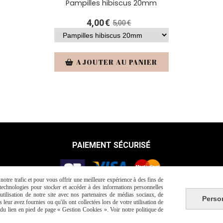
Pampilles hibiscus 20mm
4,00
€
5,00
€
AJOUTER AU PANIER
PAIEMENT SÉCURISÉ
otre trafic et pour vous offrir une meilleure expérience à des fins de
s technologies pour stocker et accéder à des informations personnelles
tilisation de notre site avec nos partenaires de médias sociaux, de
Perso
Autoriser
Facebook est désactivé.
leur avez fournies ou qu'ils ont collectées lors de votre utilisation de
e du lien en pied de page « Gestion Cookies ». Voir notre politique de
les de vente
Politique de confidentialité
Gestion cookies
Mo