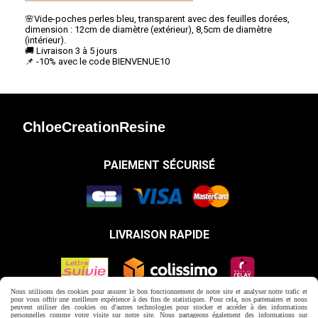
🌸Vide-poches perles bleu, transparent avec des feuilles dorées,
dimension : 12cm de diamètre (extérieur), 8,5cm de diamètre
(intérieur).
🚚 Livraison 3 à 5 jours
📌 -10% avec le code BIENVENUE10
ChloeCreationResine
PAIEMENT SÉCURISÉ
LIVRAISON RAPIDE
Nous utilisons des cookies pour assurer le bon fonctionnement de notre site et analyser notre trafic et
pour vous offrir une meilleure expérience à des fins de statistiques. Pour cela, nos partenaires et nous
peuvent utiliser des cookies ou d'autres technologies pour stocker et accéder à des informations
Autoriser
Facebook est désactivé.
personnelles comme votre visite sur notre site. Nous partageons également des informations sur