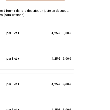
fos à fournir dans la description juste en dessous.
es (hors livraison)
par 3 et +
4,25 €
5,00 €
par 3 et +
4,25 €
5,00 €
par 3 et +
4,25 €
5,00 €
par 3 et +
4,25 €
5,00 €