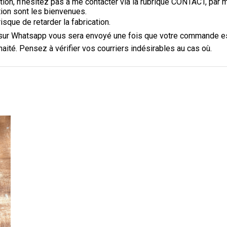
on, n’hésitez pas à me contacter via la rubrique CONTACT, par 
ation sont les bienvenues.
sque de retarder la fabrication.
Pampilles personnalisées
20mm
sur Whatsapp vous sera envoyé une fois que votre commande es
Pampilles personnalisées 20mm
ité. Pensez à vérifier vos courriers indésirables au cas où.
: Hibiscus 20mm
Pampilles personnalisées
20mm
Pampilles personnalisées 20mm
: Soleil 20mm
Pampilles personnalisées
20mm
Pampilles personnalisées 20mm
: Cœur 20mm
Pampilles personnalisées
20mm
Pampilles personnalisées 20mm
: Losange 20mm