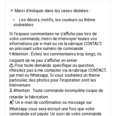
par 3 et +
4,67 €
5,50 €
Pampilles
personnalisées 25mm
📌 Merci d’indiquer dans les cases dédiées :
: Floréa 25mm
Les décors, motifs, les couleurs ou thème
souhaitées
Pampilles 25mm
personnalisées
Si l’espace commentaire ne s’affiche pas lors de
par 3 et +
4,67 €
5,50 €
Pampilles
votre commande, merci de m’envoyer toutes vos
personnalisées 25mm
informations par e-mail ou via la rubrique CONTACT,
: Fleurs de cerisier
en précisant votre numéro de commande.
❗ Attention : Évitez les commentaires trop longs, ils
Pampilles 25mm
risquent de ne pas s’afficher en entier.
personnalisées
📩 Pour toute demande spécifique ou question,
Pampilles
par 3 et +
4,67 €
5,50 €
n’hésitez pas à me contacter via la rubrique CONTACT,
personnalisées 25mm
: Fleurs de
par mail ou Whatsapp. Si vous souhaitez un thème
frangipanier 25mm
particulier, des photos pour l'inspiration sont les
bienvenues.
⏳ Attention : Toute commande incomplète risque de
Pampilles 25mm
personnalisées
retarder la fabrication.
par 3 et +
4,67 €
5,50 €
Pampilles
📬 Un e-mail de confirmation ou message sur
personnalisées 25mm
Whatsapp vous sera envoyé une fois que votre
: Hibiscus 25mm
commande est payée. Un suivi de votre commande