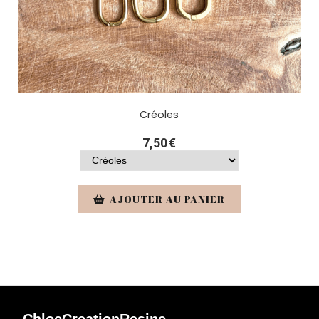
: Cœur agrume
Créoles
7,50
€
AJOUTER AU PANIER
ChloeCreationResine