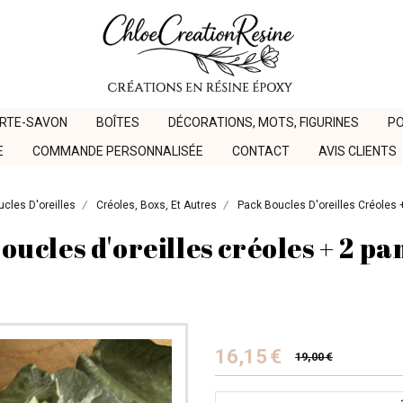
ORTE-SAVON
BOÎTES
DÉCORATIONS, MOTS, FIGURINES
PO
E
COMMANDE PERSONNALISÉE
CONTACT
AVIS CLIENTS
cles D'oreilles
Créoles, Boxs, Et Autres
Pack Boucles D'oreilles Créoles 
oucles d'oreilles créoles + 2 pa
16,15
€
19,00
€