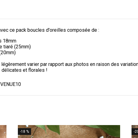
avec ce pack boucles d'oreilles composée de :
ées 18mm
de tiaré (25mm)
s (20mm)
 légèrement varier par rapport aux photos en raison des variations
délicates et florales !
IENVENUE10
-18 %
-2