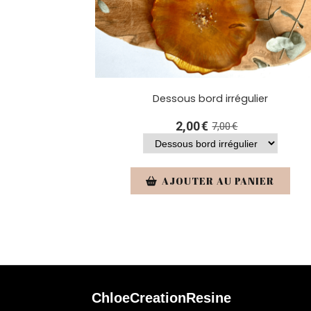
Dessous bord irrégulier
2,00
€
7,00
€
AJOUTER AU PANIER
ChloeCreationResine